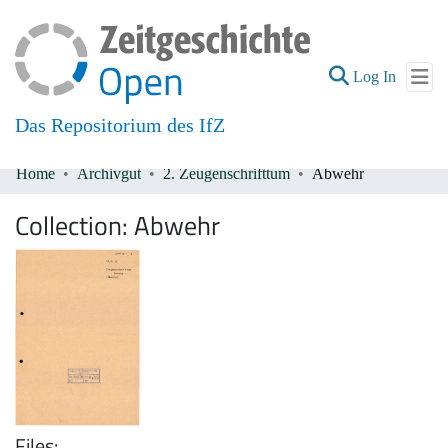
(current
Log In
Das Repositorium des IfZ
Home
Archivgut
2. Zeugenschrifttum
Abwehr
Communities & Collections
Collection:
Abwehr
All of DSpace
Files