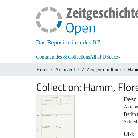
Das Repositorium des IfZ
Communities & Collections
All of DSpace
Home
Archivgut
2. Zeugenschrifttum
Hamm
Collection:
Hamm, Flore
Descr
Aktenn
Berlin
Schrei
URI