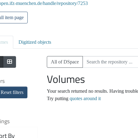
/open.ifz-muenchen.de/handle/repository/7253
ll item page
umes
Digitized objects
All of DSpace
Volumes
ers
Your search returned no results. Having troubl
Reset filters
Try putting
quotes around it
ings
ort By