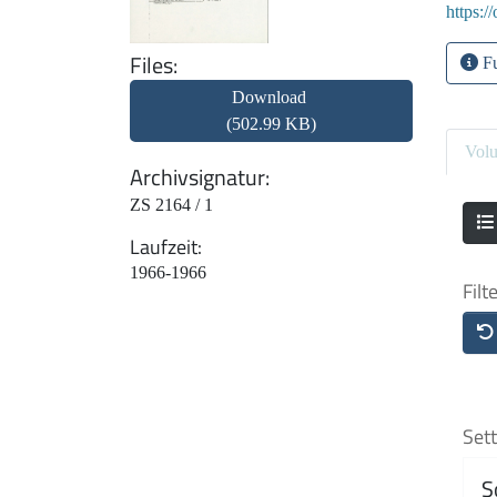
https:/
Files
Fu
Download
(502.99 KB)
Vol
Archivsignatur
ZS 2164 / 1
Laufzeit
1966-1966
Filt
Sett
S