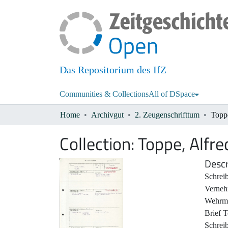
Das Repositorium des IfZ
Communities & Collections
All of DSpace
Home
Archivgut
2. Zeugenschrifttum
Toppe
Collection:
Toppe, Alfre
Descr
Schrei
Verneh
Wehrma
Brief 
Schrei