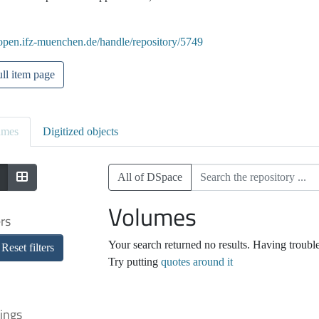
/open.ifz-muenchen.de/handle/repository/5749
ll item page
umes
Digitized objects
All of DSpace
Volumes
ers
Your search returned no results. Having troubl
Reset filters
Try putting
quotes around it
ings