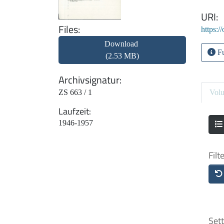
URI
Files
https:/
Download
Fu
(2.53 MB)
Archivsignatur
ZS 663 / 1
Vol
Laufzeit
1946-1957
Filt
Sett