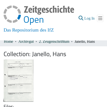
(current
Log In
Das Repositorium des IfZ
Home
Archivgut
2. Zeugenschrifttum
Janello, Hans
Communities & Collections
Collection:
Janello, Hans
All of DSpace
Files