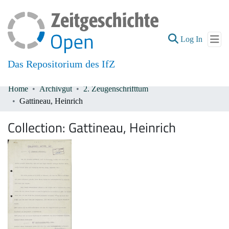
(current
Log In
Das Repositorium des IfZ
Home
Archivgut
2. Zeugenschrifttum
Communities & Collections
Gattineau, Heinrich
All of DSpace
Collection:
Gattineau, Heinrich