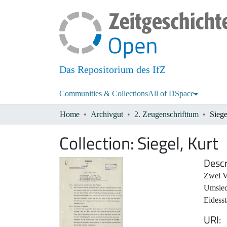
Das Repositorium des IfZ
Communities & Collections
All of DSpace
Home
Archivgut
2. Zeugenschrifttum
Siege
Collection:
Siegel, Kurt
Descr
Zwei V
Umsied
Eidess
URI