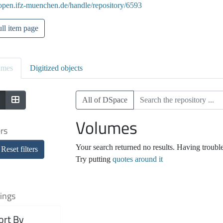
/open.ifz-muenchen.de/handle/repository/6593
ll item page
umes
Digitized objects
All of DSpace
Volumes
ers
Your search returned no results. Having troubl
Reset filters
Try putting
quotes around it
ings
ort By