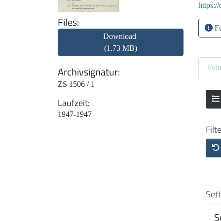
https:/
Files
Fu
Download
(1.73 MB)
Vol
Archivsignatur
ZS 1506 / 1
Laufzeit
1947-1947
Filt
Sett
S