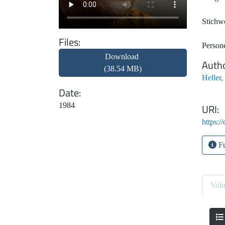
Stichwo
Files
Person
Download
Auth
(38.54 MB)
Heller,
Date
1984
URI
https:/
Fu
Vol