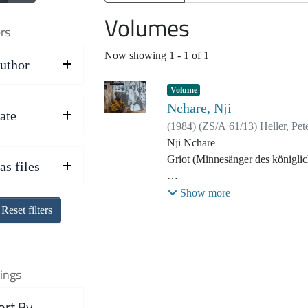
Volumes
ers
Now showing
1 - 1 of 1
uthor
Volume
Nchare, Nji
ate
(
1984
)
(
ZS/A 61/13
)
Heller, Pet
Nji Nchare
Griot (Minnesänger des königli
as files
Filmmaterial aus dem Film "Man
Show more
Königsgeschichte aus Afrika" (
Reset filters
Drehorte: Foumban (Kamerun)
Originalsprache: Bamoun
ings
Stichworte/Themen: Herrschaft; 
ort By
Königreich, Erfindungen