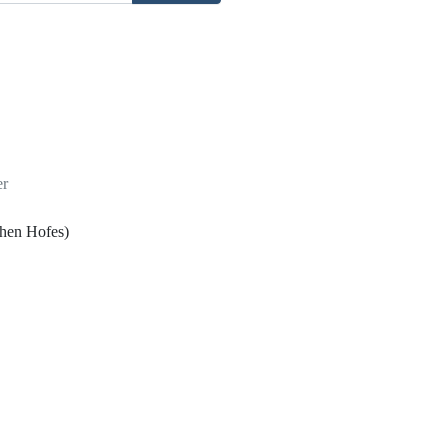
er
chen Hofes)
du Yenu - eine
1985)
Tradition; Erbe;