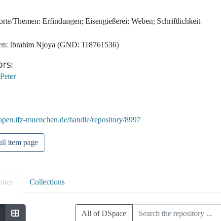
rte/Themen: Erfindungen; Eisengießerei; Weben; Schriftlichkeit
en: Ibrahim Njoya (GND: 118761536)
ors
 Peter
/open.ifz-muenchen.de/handle/repository/8997
ll item page
umes
Collections
All of DSpace