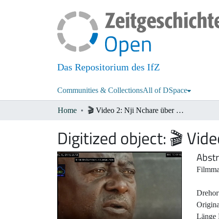
Das Repositorium des IfZ
Communities & Collections
All of DSpace
Home
🎬 Video 2: Nji Nchare über Erfindungen König Ibrahim Njoyas
Digitized object:
🎬 Vide
Abstr
Filmma
Drehor
Origin
Länge 