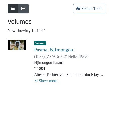
Search Tools
Volumes
Now showing
1 - 1 of 1
Volume
Pasma, Njimongou
(
1987
)
(
ZS/A 61/12
)
Heller, Peter
Njimongou Pasma
* 1894
Älteste Tochter von Sultan Ibrahim Njoya
Show more
Filmmaterial aus dem Film "Shafton - Das
Erbe der Frauen" (1985-1988)
Drehorte: Foumban (Kamerun)
Originalsprache: Bamoun