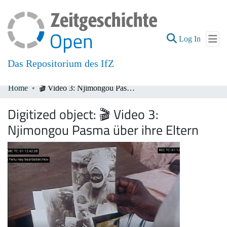
(current
Log In
Das Repositorium des IfZ
Home
🎬 Video 3: Njimongou Pasma über ihre Eltern
Communities & Collections
Digitized object:
🎬 Video 3:
All of DSpace
Njimongou Pasma über ihre Eltern