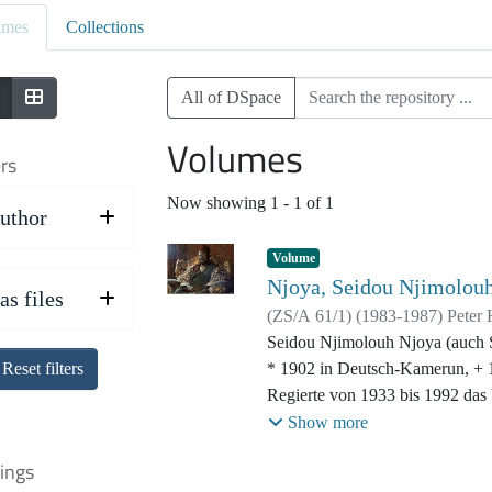
umes
Collections
All of DSpace
Volumes
ers
Now showing
1 - 1 of 1
uthor
Volume
Njoya, Seidou Njimolou
as files
(
ZS/A 61/1
)
(
1983-1987
)
Peter 
Seidou Njimolouh Njoya (auch 
* 1902 in Deutsch-Kamerun, + 
Reset filters
Regierte von 1933 bis 1992 das
Bamum) in Kamerun als Sultan
Show more
König der Dynastie Bamoun.
ings