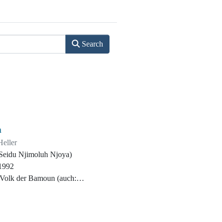
Search
h
Heller
Seidu Njimoluh Njoya)
1992
 Volk der Bamoun (auch:
 von Foumban und 18.