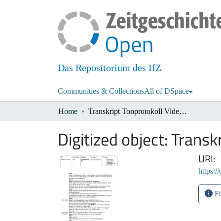
Das Repositorium des IfZ
Communities & Collections
All of DSpace
Home
Transkript Tonprotokoll Video 1 bis 3 (deutsch)
Digitized object:
Transkr
URI
https:/
Fu