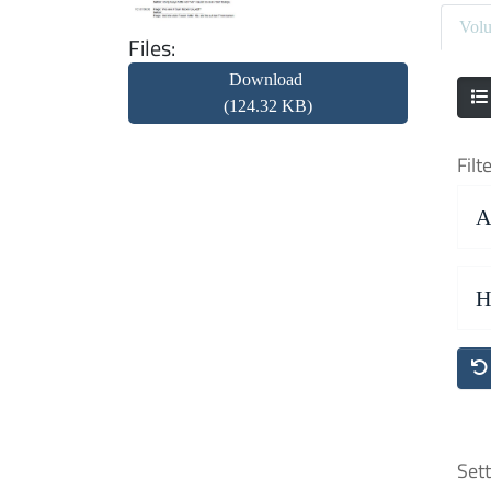
Vol
Files
Download
(124.32 KB)
Filt
A
H
Sett