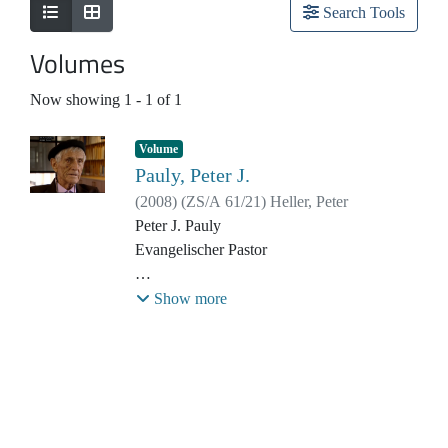
Search Tools
Volumes
Now showing
1 - 1 of 1
Volume
Pauly, Peter J.
(
2008
)
(
ZS/A 61/21
)
Heller, Peter
Peter J. Pauly
Evangelischer Pastor
Filmausschnitte aus dem Film
Show more
"Kolonialmama - Eine Reise in die
Gegenwart der Vergangenheit", 2009
Drehorte: Windhoek und Otjiwarongo
Originalsprache: Deutsch