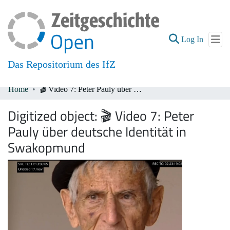
(current
Log In
Das Repositorium des IfZ
Home
🎬 Video 7: Peter Pauly über deutsche Identität in Swakopmund
Communities & Collections
Digitized object:
🎬 Video 7: Peter
All of DSpace
Pauly über deutsche Identität in
Swakopmund