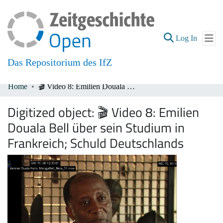
(current
Log In
Das Repositorium des IfZ
Home
🎬 Video 8: Emilien Douala Bell über sein Studium in Frankreich; Schuld Deutschlands
Communities & Collections
Digitized object:
🎬 Video 8: Emilien
All of DSpace
Douala Bell über sein Studium in
Frankreich; Schuld Deutschlands