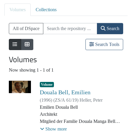
Volumes
Collections
All of DSpace
Search
Search Tools
Volumes
Now showing
1 - 1 of 1
Volume
Douala Bell, Emilien
(
1996
)
(
ZS/A 61/19
)
Heller, Peter
Emilien Douala Bell
Architekt
Mitglied der Familie Douala Manga Bell
(Neffe von Alexander Douala Manga Bell;
Show more