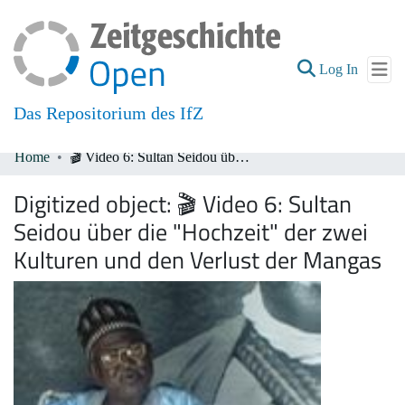
(current
Log In
Das Repositorium des IfZ
Home
🎬 Video 6: Sultan Seidou über die "Hochzeit" der zwei Kulturen und den Verlust der Mangas
Communities & Collections
Digitized object:
🎬 Video 6: Sultan
All of DSpace
Seidou über die "Hochzeit" der zwei
Kulturen und den Verlust der Mangas