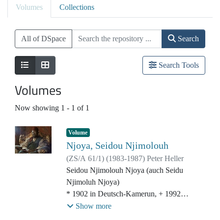
Volumes
Collections
All of DSpace
Search
Search Tools
Volumes
Now showing
1 - 1 of 1
Volume
Njoya, Seidou Njimolouh
(
ZS/A 61/1
)
(
1983-1987
)
Peter Heller
Seidou Njimolouh Njoya (auch Seidu
Njimoluh Njoya)
* 1902 in Deutsch-Kamerun, + 1992
Regierte von 1933 bis 1992 das Volk der
Show more
Bamoun (auch: Bamum) in Kamerun als