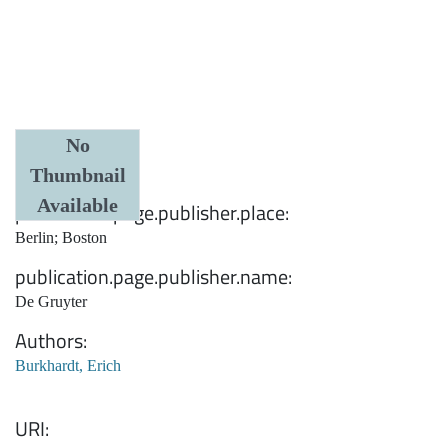
Date
No
Thumbnail
1937
Available
publication.page.publisher.place
Berlin; Boston
publication.page.publisher.name
De Gruyter
Authors
Burkhardt, Erich
URI