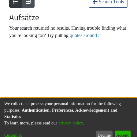
Search Tools
Aufsätze
Your search returned no results. Having trouble finding what
you're looking for? Try putting
quotes around it
We collect and process your personal information for the following
purposes:
Authentication, Preferences, Acknowledgement and
Statistics
.
To learn more, please read our
privacy policy
.
Customize
Decline
Accept