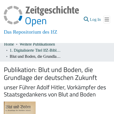
(current
Log In
Das Repositorium des IfZ
Home
Weitere Publikationen
Communities & Collections
1. Digitalisierte Titel IfZ-Bibliothek
Blut und Boden, die Grundlage der deutschen Zukunft
All of DSpace
Publikation:
Blut und Boden, die
Grundlage der deutschen Zukunft
unser Führer Adolf Hitler, Vorkämpfer des
Staatsgedankens von Blut and Boden