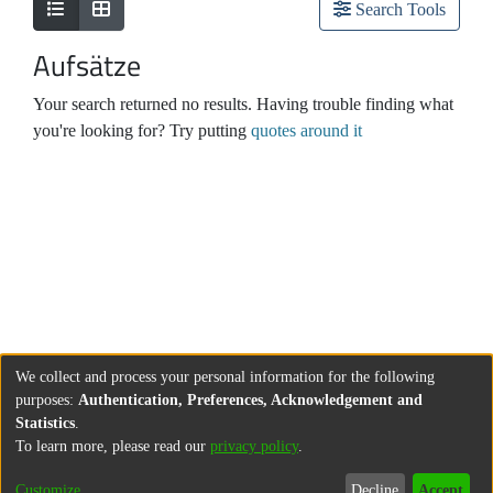
Search Tools
Aufsätze
Your search returned no results. Having trouble finding what
you're looking for? Try putting
quotes around it
We collect and process your personal information for the following
purposes:
Authentication, Preferences, Acknowledgement and
Statistics
.
To learn more, please read our
privacy policy
.
Customize
Decline
Accept