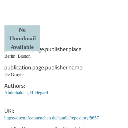
Date
No
Thumbnail
1939
Available
publication.page.publisher.place
Berlin; Boston
publication.page.publisher.name
De Gruyter
Authors
Abderhalden, Hildegard
URI
https://open.ifz-muenchen.de/handle/repository/8657