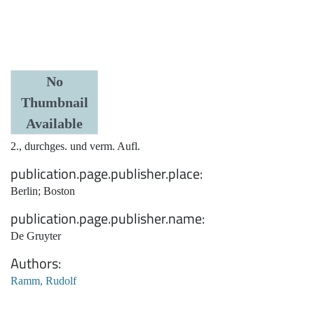
Date
No
Thumbnail
1943
Available
Edition
2., durchges. und verm. Aufl.
publication.page.publisher.place
Berlin; Boston
publication.page.publisher.name
De Gruyter
Authors
Ramm, Rudolf