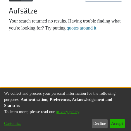
Aufsätze
Your search returned no results. Having trouble finding what
you're looking for? Try putting
quotes around it
We collect and process your personal information for the following
purposes:
Authentication, Preferences, Acknowledgement and
Statistics
.
To learn more, please read our
privacy policy
.
Customize
Decline
Accept
About
Contact
Legal information
Imprint