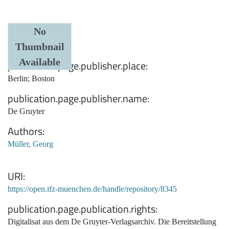
Date
No
Thumbnail
1936
Available
publication.page.publisher.place
Berlin; Boston
publication.page.publisher.name
De Gruyter
Authors
Müller, Georg
URI
https://open.ifz-muenchen.de/handle/repository/8345
publication.page.publication.rights
Digitalisat aus dem De Gruyter-Verlagsarchiv. Die Bereitstellung