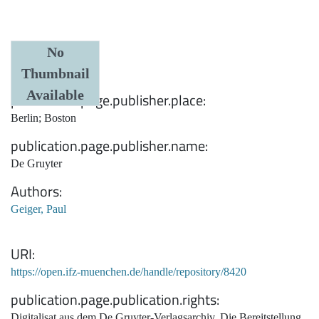
Date
No
Thumbnail
1936
Available
publication.page.publisher.place
Berlin; Boston
publication.page.publisher.name
De Gruyter
Authors
Geiger, Paul
URI
https://open.ifz-muenchen.de/handle/repository/8420
publication.page.publication.rights
Digitalisat aus dem De Gruyter-Verlagsarchiv. Die Bereitstellung