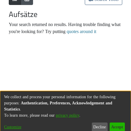
Aufsätze
Your search returned no results. Having trouble finding what
you're looking for? Try putting
quotes around it
We collect and process your personal information for the following
purposes:
Authentication, Preferences, Acknowledgement and
Statistics
.
To learn more, please read our
privacy policy
.
Customize
Decline
Accept