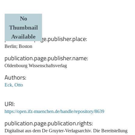
Date
No
Thumbnail
1943
Available
publication.page.publisher.place
Berlin; Boston
publication.page.publisher.name
Oldenbourg Wissenschaftsverlag
Authors
Eck, Otto
URI
https://open.ifz-muenchen.de/handle/repository/8639
publication.page.publication.rights
Digitalisat aus dem De Gruyter-Verlagsarchiv. Die Bereitstellung