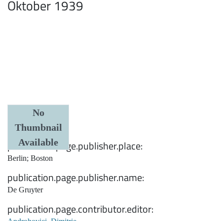
Oktober 1939
Date
No
Thumbnail
1942
Available
publication.page.publisher.place
Berlin; Boston
publication.page.publisher.name
De Gruyter
publication.page.contributor.editor