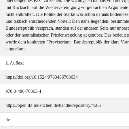
überzeugendes Fazit zu ziehen: Die wichtigsten damals von der Oppo
mit Rücksicht auf die Wiedervereinigung vorgebrachten Argumente l
nicht entkräften. Die Politik der Stärke war schon damals bodenlose 
und taktisch entscheidenden Vorteil: Den nahe liegenden, bestimmte
Bundesrepublik versprach, standen auf der anderen Seite nur unbe
oder der neutralistischen Friedensregelung gegenüber. Das bedeute
wurde dem konkreten "Provisorium" Bundesrepublik der klare Vor
eingeräumt.
2. Auflage
https://doi.org/10.1524/9783486703634
978-3-486-70363-4
https://open.ifz-muenchen.de/handle/repository/4586
de