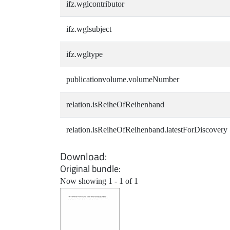
ifz.wglcontributor
ifz.wglsubject
ifz.wgltype
publicationvolume.volumeNumber
relation.isReiheOfReihenband
relation.isReiheOfReihenband.latestForDiscovery
Download
Original bundle
Now showing
1 - 1 of 1