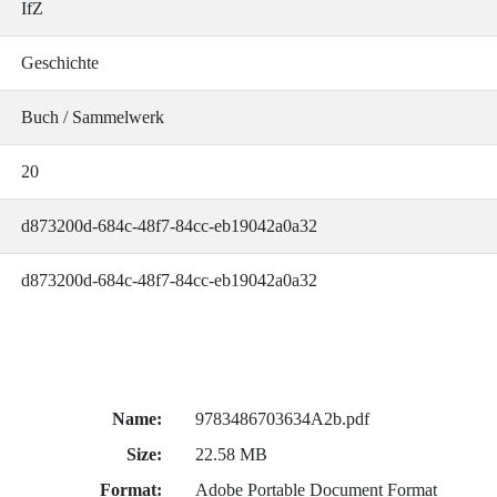
IfZ
Geschichte
Buch / Sammelwerk
20
d873200d-684c-48f7-84cc-eb19042a0a32
d873200d-684c-48f7-84cc-eb19042a0a32
Name:
9783486703634A2b.pdf
Size:
22.58 MB
Format:
Adobe Portable Document Format