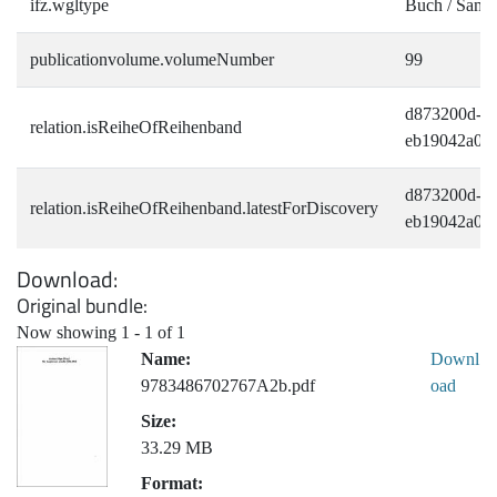
ifz.wgltype
Buch / Sam
publicationvolume.volumeNumber
99
d873200d-68
relation.isReiheOfReihenband
eb19042a0a
d873200d-68
relation.isReiheOfReihenband.latestForDiscovery
eb19042a0a
Download
Original bundle
Now showing
1 - 1 of 1
Name:
Downl
9783486702767A2b.pdf
oad
Size:
33.29 MB
Format: