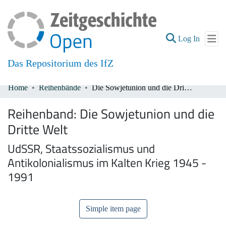
(current
Log In
Das Repositorium des IfZ
Home
Reihenbände
Die Sowjetunion und die Dritte Welt
Communities & Collections
Reihenband:
Die Sowjetunion und die
All of DSpace
Dritte Welt
UdSSR, Staatssozialismus und
Antikolonialismus im Kalten Krieg 1945 -
1991
Simple item page