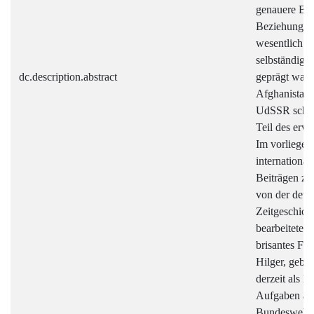
genauere Blic
Beziehungen 
wesentlich v
selbständig 
dc.description.abstract
geprägt ware
Afghanistan 
UdSSR schlie
Teil des erw
Im vorliegen
internationa
Beiträgen zu
von der deut
Zeitgeschich
bearbeitetes,
brisantes Fo
Hilger, gebor
derzeit als L
Aufgaben an 
Bundeswehr 