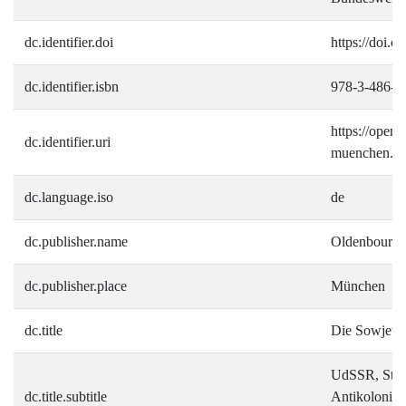
dc.identifier.doi
https://doi.
dc.identifier.isbn
978-3-486-5
https://open.i
dc.identifier.uri
muenchen.de/
dc.language.iso
de
dc.publisher.name
Oldenbourg
dc.publisher.place
München
dc.title
Die Sowjetun
UdSSR, Staa
dc.title.subtitle
Antikolonial