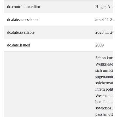
dc.contributor.editor
Hilger, Andr
dc.date.accessioned
2023-11-24T
dc.date.available
2023-11-24T
dc.date.issued
2009
Schon kurz 
Weltkrieges 
sich um Einf
sogenannten 
solchermaßen
ihrem politi
Westen und 
bemühen. Ant
sowjetsoziali
passten oft 