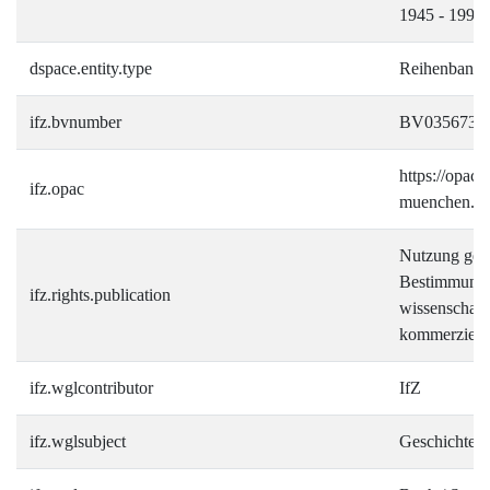
1945 - 1991
dspace.entity.type
Reihenband
ifz.bvnumber
BV0356732
https://opac.i
ifz.opac
muenchen.d
Nutzung gemä
Bestimmungen
ifz.rights.publication
wissenschaft
kommerziell
ifz.wglcontributor
IfZ
ifz.wglsubject
Geschichte