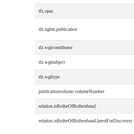
ifz.opac
ifz.rights.publication
ifz.wglcontributor
ifz.wglsubject
ifz.wgltype
publicationvolume.volumeNumber
relation.isReiheOfReihenband
relation.isReiheOfReihenband.latestForDiscovery