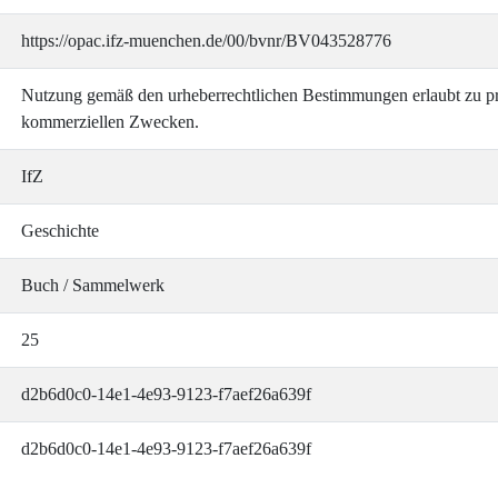
https://opac.ifz-muenchen.de/00/bvnr/BV043528776
Nutzung gemäß den urheberrechtlichen Bestimmungen erlaubt zu pri
kommerziellen Zwecken.
IfZ
Geschichte
Buch / Sammelwerk
25
d2b6d0c0-14e1-4e93-9123-f7aef26a639f
d2b6d0c0-14e1-4e93-9123-f7aef26a639f