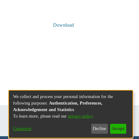
Download
We collect and process your personal information for the
following purposes:
Authentication, Preferences,
Acknowledgement and Statistics
.
To learn more, please read our
privacy policy
.
Customize
Decline
Accept