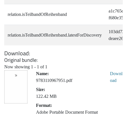
a1c765d0
relation.isTeilbandOfReihenband
f680e354
103dd737
relation.isTeilbandOfReihenband.latestForDiscovery
deaee265
Download
Original bundle
Now showing
1 - 1 of 1
Name:
Downl
9783110967951.pdf
oad
Size:
122.42 MB
Format:
Adobe Portable Document Format