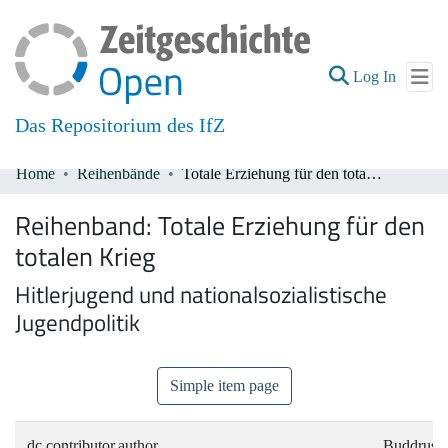
(current
Log In
Das Repositorium des IfZ
Home
Reihenbände
Totale Erziehung für den totalen Krieg
Communities & Collections
Reihenband:
Totale Erziehung für den
All of DSpace
totalen Krieg
Hitlerjugend und nationalsozialistische
Jugendpolitik
Simple item page
dc.contributor.author
Buddrus, 