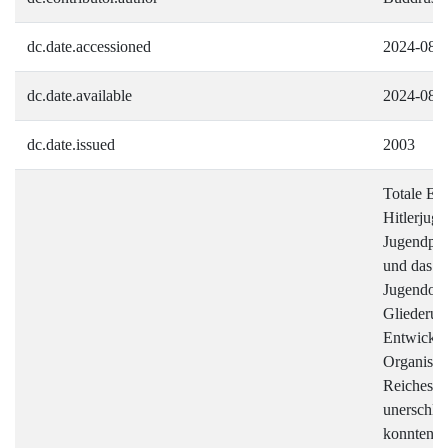
dc.date.accessioned
2024-08-
dc.date.available
2024-08-
dc.date.issued
2003
Totale Erz
Hitlerjuge
Jugendpol
und das A
Jugendorg
Gliederu
Entwicklu
Organisati
Reiches. 
unerschlo
konnten vo