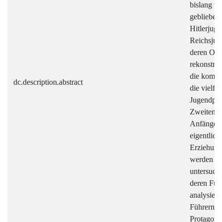
bislang w
geblieben
Hitlerjuge
Reichsjug
deren Org
rekonstrui
die kompl
dc.description.abstract
die vielfä
Jugendpol
Zweiten We
Anfängen 
eigentlich
Erziehung
werden di
untersuch
deren Funk
analysiert
Führern d
Protagoni