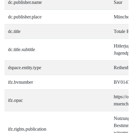
dc.publisher.name
Saur
dc.publisher.place
München
dc.title
Totale Erz
Hitlerjuge
dc.title.subtitle
Jugendpol
dspace.entity.type
Reihenba
ifz.bvnumber
BV01474
https://opa
ifz.opac
muenchen
Nutzung g
Bestimmun
ifz.rights.publication
wissenscha