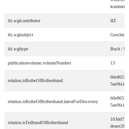
kommerzi
ifz.wglcontributor
IfZ
ifz.wglsubject
Geschicht
ifz.wgltype
Buch / S
publicationvolume.volumeNumber
13
60e86535-
relation.isReiheOfReihenband
5ae0fa16
60e86535-
relation.isReiheOfReihenband.latestForDiscovery
5ae0fa16
103dd737
relation.isTeilbandOfReihenband
deaee265