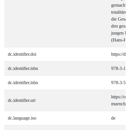
gemacht un
totalitäre
die Gesam
den gesam
jungen De
(Hans-Hel
dc.identifier.doi
https://d
dc.identifier.isbn
978-3-11
dc.identifier.isbn
978-3-59
https://ope
dc.identifier.uri
muenchen.
dc.language.iso
de