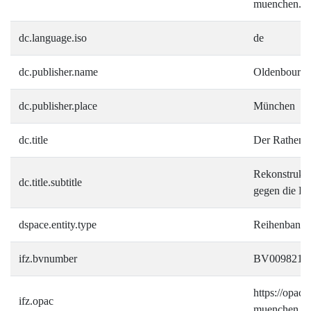
muenchen.de/
dc.language.iso
de
dc.publisher.name
Oldenbourg
dc.publisher.place
München
dc.title
Der Rathen
Rekonstrukti
dc.title.subtitle
gegen die R
dspace.entity.type
Reihenband
ifz.bvnumber
BV0098215
https://opac.i
ifz.opac
muenchen.d