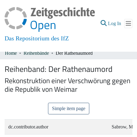
(current
Log In
Das Repositorium des IfZ
Home
Reihenbände
Der Rathenaumord
Communities & Collections
Reihenband:
Der Rathenaumord
All of DSpace
Rekonstruktion einer Verschwörung gegen
die Republik von Weimar
Simple item page
dc.contributor.author
Sabrow, Mar