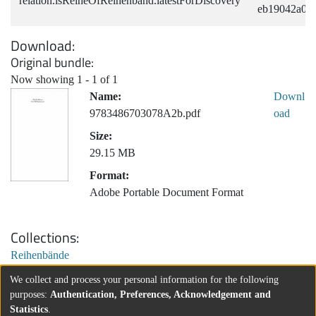
relation.isReiheOfReihenband.latestForDiscovery
eb19042a0a
Download
Original bundle
Now showing
1 - 1 of 1
Name:
Downl
9783486703078A2b.pdf
oad
Size:
29.15 MB
Format:
Adobe Portable Document Format
Collections
Reihenbände
We collect and process your personal information for the following
purposes:
Authentication, Preferences, Acknowledgement and
Statistics
.