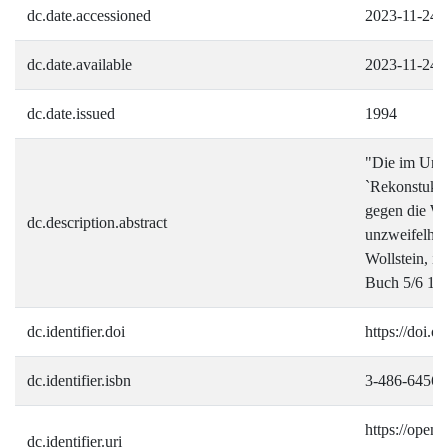
dc.date.accessioned
2023-11-24T
dc.date.available
2023-11-24T
dc.date.issued
1994
"Die im Unte
`Rekonstukti
gegen die We
dc.description.abstract
unzweifelhaf
Wollstein, in
Buch 5/6 19
dc.identifier.doi
https://doi.
dc.identifier.isbn
3-486-64569
https://open.i
dc.identifier.uri