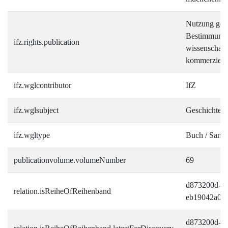
Nutzung gemä
Bestimmungen
ifz.rights.publication
wissenschaft
kommerziell
ifz.wglcontributor
IfZ
ifz.wglsubject
Geschichte
ifz.wgltype
Buch / Sam
publicationvolume.volumeNumber
69
d873200d-68
relation.isReiheOfReihenband
eb19042a0a
d873200d-68