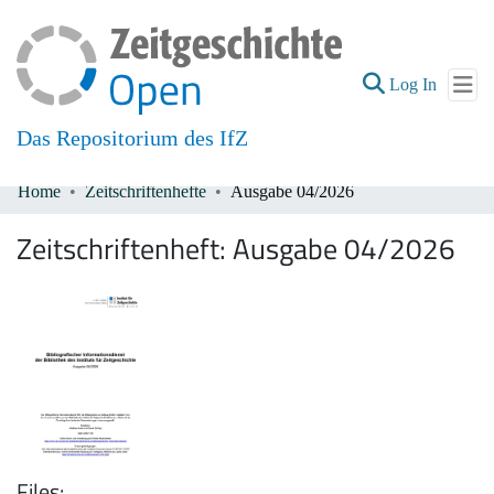
(current
Log In
Das Repositorium des IfZ
Home
Zeitschriftenhefte
Ausgabe 04/2026
Communities & Collections
Zeitschriftenheft:
Ausgabe 04/2026
All of DSpace
Files