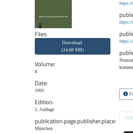
https:/
publi
https:
publi
Files
https:
Download
(24.68 MB)
publi
Nutzun
Volume
kommer
8
Date
1991
Fu
Edition
2. Auflage
Teil
publication.page.publisher.place
München