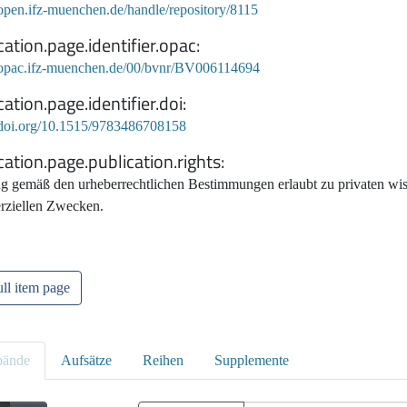
/open.ifz-muenchen.de/handle/repository/8115
cation.page.identifier.opac
//opac.ifz-muenchen.de/00/bvnr/BV006114694
cation.page.identifier.doi
//doi.org/10.1515/9783486708158
cation.page.publication.rights
g gemäß den urheberrechtlichen Bestimmungen erlaubt zu privaten wiss
ziellen Zwecken.
ll item page
bände
Aufsätze
Reihen
Supplemente