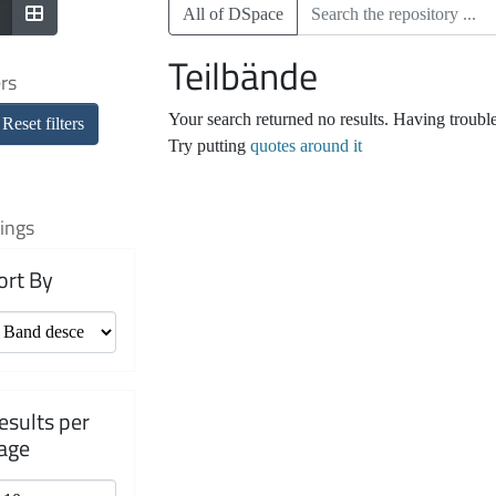
All of DSpace
Teilbände
ers
Your search returned no results. Having troubl
Reset filters
Try putting
quotes around it
ings
ort By
esults per
age