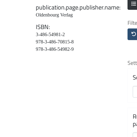
publication.page.publisher.name
Oldenbourg Verlag
Filt
ISBN
3-486-54981-2
978-3-486-70815-8
978-3-486-54982-9
Sett
S
R
p