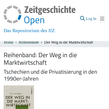
(current
Log In
Das Repositorium des IfZ
Home
Reihenbände
Der Weg in die Marktwirtschaft
Communities & Collections
Reihenband:
Der Weg in die
All of DSpace
Marktwirtschaft
Tschechien und die Privatisierung in den
1990er-Jahren