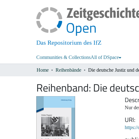
Das Repositorium des IfZ
Communities & Collections
All of DSpace
Home
Reihenbände
Reihenband:
Die deutsc
Descr
Nur der
URI
https:/