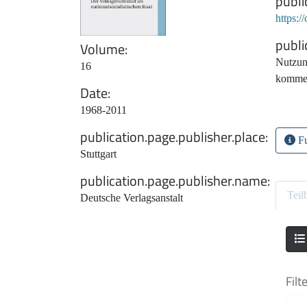
publi
https:
publi
Volume
Nutzun
16
kommer
Date
1968-2011
publication.page.publisher.place
Fu
Stuttgart
publication.page.publisher.name
Teil
Deutsche Verlagsanstalt
Filt