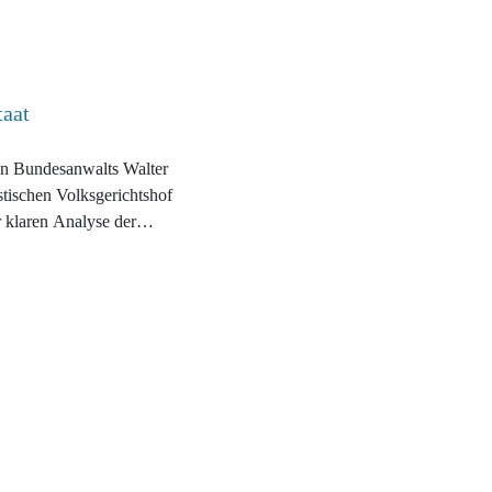
taat
n Bundesanwalts Walter
stischen Volksgerichtshof
r klaren Analyse der
erichts für politische
s NS-Regimes und ihrer auf
asis fußenden Darstellung
eute ein unverzichtbares
ng zahlreicher Prozesse
n und europäischen
ngebliche oder tatsächliche
er" veranschaulichen den
 als eines sich immer mehr
struments der