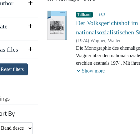
uthor
Teilband
16,3
Der Volksgerichtshof im
ate
nationalsozialistischen S
(
1974
)
Wagner, Walter
Die Monographie des ehemalige
as files
Wagner über den nationalsoziali
erschien erstmals 1974. Mit ihre
Reset filters
Stellung des 1934 geschaffenen G
Show more
Strafsachen im Rechtssystem de
einer beeindruckenden Materialb
seiner Urteilspraxis ist sie bis h
ings
Grundlagenwerk. Die Beschreibu
gegen Angehörige des deutsche
ort By
Widerstandes, aber auch gegen a
Spione sowie "Wehrkraftzersetz
Charakter des Volksgerichtshofs
radikalisierenden Repressionsin