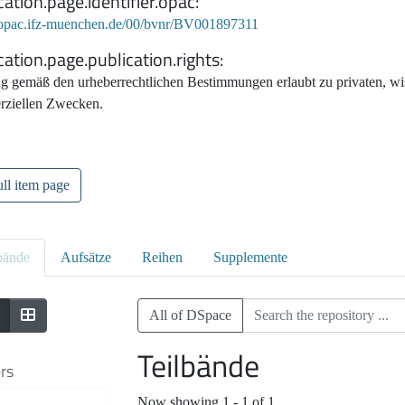
cation.page.identifier.opac
//opac.ifz-muenchen.de/00/bvnr/BV001897311
cation.page.publication.rights
g gemäß den urheberrechtlichen Bestimmungen erlaubt zu privaten, wis
ziellen Zwecken.
ll item page
bände
Aufsätze
Reihen
Supplemente
All of DSpace
Teilbände
ers
Now showing
1 - 1 of 1