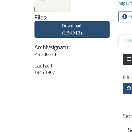
https:/
Files
Fu
Download
(1.54 MB)
Vol
Archivsignatur
ZS 2066 / 1
Laufzeit
1945-1967
Filt
Sett
S