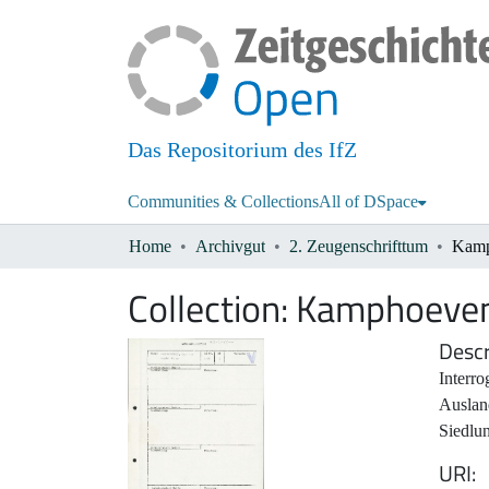
Das Repositorium des IfZ
Communities & Collections
All of DSpace
Home
Archivgut
2. Zeugenschrifttum
Kamp
Collection:
Kamphoevene
Descr
Interro
Auslan
Siedlu
URI