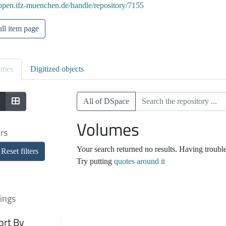
/open.ifz-muenchen.de/handle/repository/7155
ll item page
umes
Digitized objects
All of DSpace
Volumes
ers
Your search returned no results. Having troubl
Reset filters
Try putting
quotes around it
ings
ort By