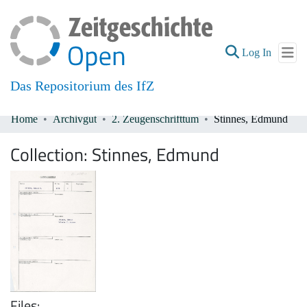
(current
Log In
Das Repositorium des IfZ
Home
Archivgut
2. Zeugenschrifttum
Stinnes, Edmund
Communities & Collections
Collection:
Stinnes, Edmund
All of DSpace
Files