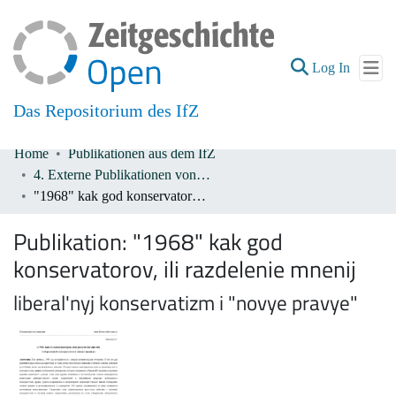
(current
Log In
Das Repositorium des IfZ
Home
Publikationen aus dem IfZ
Communities & Collections
4. Externe Publikationen von IfZ-Mitarbeiter*innen
"1968" kak god konservatorov, ili razdelenie mnenij
All of DSpace
Publikation:
"1968" kak god
konservatorov, ili razdelenie mnenij
liberal'nyj konservatizm i "novye pravye"