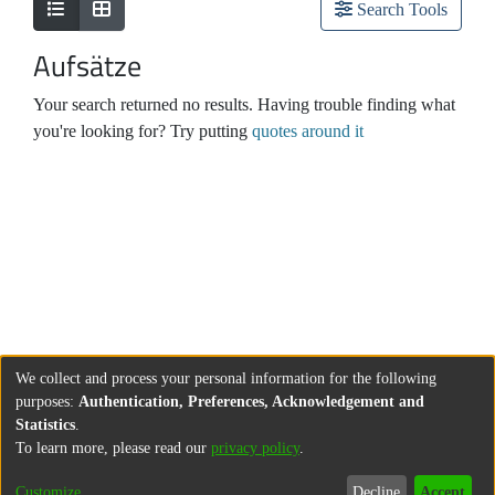
Search Tools
Aufsätze
Your search returned no results. Having trouble finding what
you're looking for? Try putting
quotes around it
We collect and process your personal information for the following
purposes:
Authentication, Preferences, Acknowledgement and
Statistics
.
To learn more, please read our
privacy policy
.
Customize
Decline
Accept