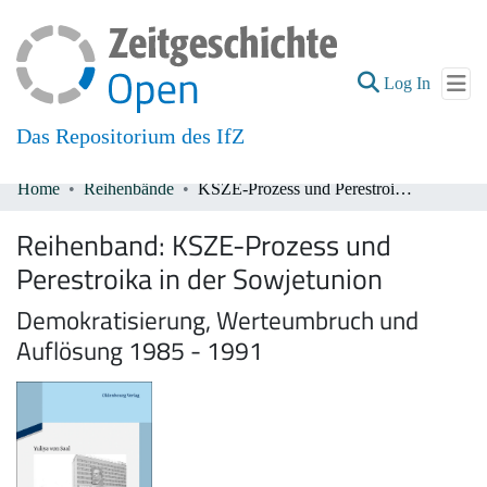
(current
Log In
Das Repositorium des IfZ
Home
Reihenbände
KSZE-Prozess und Perestroika in der Sowjetunion
Communities & Collections
Reihenband:
KSZE-Prozess und
All of DSpace
Perestroika in der Sowjetunion
Demokratisierung, Werteumbruch und
Auflösung 1985 - 1991