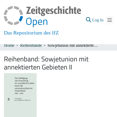
(current
Log In
Das Repositorium des IfZ
Home
Reihenbände
Sowjetunion mit annektierten Gebieten II
Communities & Collections
Reihenband:
Sowjetunion mit
All of DSpace
annektierten Gebieten II