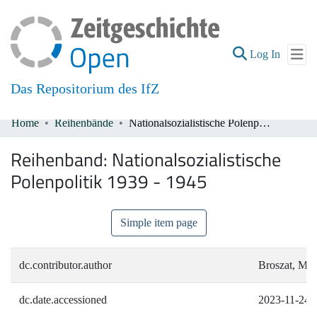
(current
Log In
Das Repositorium des IfZ
Home
Reihenbände
Nationalsozialistische Polenpolitik 1939 - 1945
Communities & Collections
Reihenband:
Nationalsozialistische
All of DSpace
Polenpolitik 1939 - 1945
Simple item page
dc.contributor.author
Broszat, Mar
dc.date.accessioned
2023-11-24T