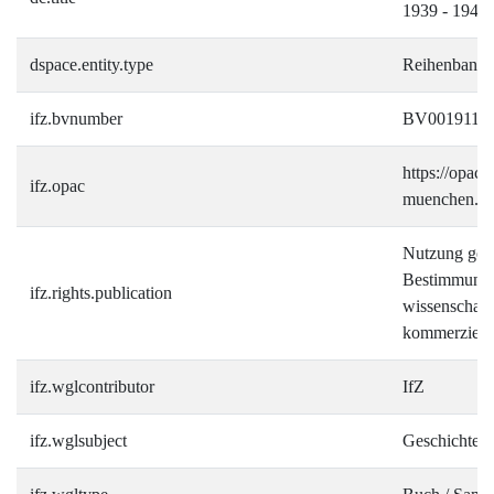
1939 - 1945
dspace.entity.type
Reihenband
ifz.bvnumber
BV0019110
https://opac.i
ifz.opac
muenchen.d
Nutzung gemä
Bestimmungen
ifz.rights.publication
wissenschaft
kommerziell
ifz.wglcontributor
IfZ
ifz.wglsubject
Geschichte