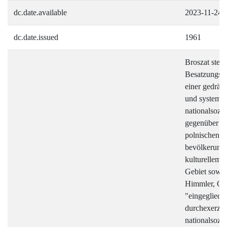
dc.date.available
2023-11-24T
dc.date.issued
1961
Broszat stell
Besatzungspol
einer gedräng
und systemat
nationalsozi
gegenüber d
polnischen N
bevölkerungs
kulturellem u
Gebiet sowie
Himmler, Gre
"eingegliede
durchexerzie
nationalsozia