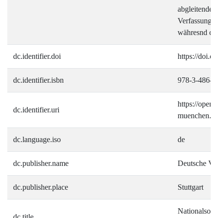
abgleitenden
Verfassungss
währesnd des
dc.identifier.doi
https://doi.
dc.identifier.isbn
978-3-486-7
https://open.i
dc.identifier.uri
muenchen.de/
dc.language.iso
de
dc.publisher.name
Deutsche Ver
dc.publisher.place
Stuttgart
Nationalsozia
dc.title