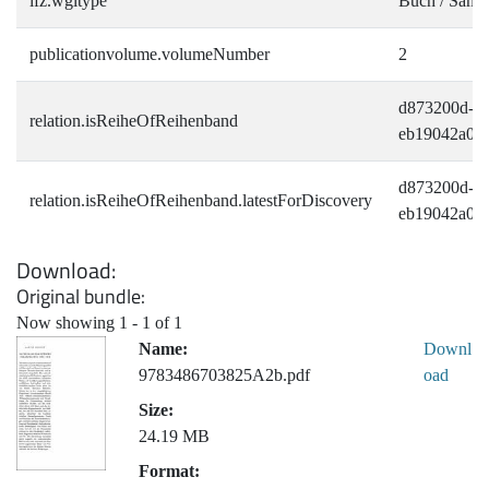
ifz.wgltype
Buch / Sam
publicationvolume.volumeNumber
2
d873200d-68
relation.isReiheOfReihenband
eb19042a0a
d873200d-68
relation.isReiheOfReihenband.latestForDiscovery
eb19042a0a
Download
Original bundle
Now showing
1 - 1 of 1
Name:
Downl
9783486703825A2b.pdf
oad
Size:
24.19 MB
Format: