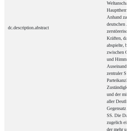
Weltanschauu
Hauptthema 
Anhand zahlr
deutschen Ak
dc.description.abstract
zerstörerisc
Kräften, das 
abspielte, be
zwischen Ge
und Himmler,
Auseinander
zentraler St
Parteikanzlei
Zuständigkeit
und der mit d
aller Deutlic
Gegensatz z
SS. Die Darst
zugelich ein
der mehr und