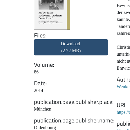
Bewusst
der zwe
kannte,
"andere
Files
zahlrei
Download
Christ
(2.72 MB)
unterhi
nicht 
Volume
Entwick
86
Auth
Date
Wenkel
2014
publication.page.publisher.place
URI
München
https:/
publication.page.publisher.name
publi
Oldenbourg