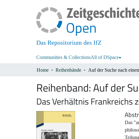
Das Repositorium des IfZ
Communities & Collections
All of DSpace
Home
Reihenbände
Reihenband:
Auf der S
Das Verhältnis Frankreichs
Abstr
Das "an
philos
Teilung