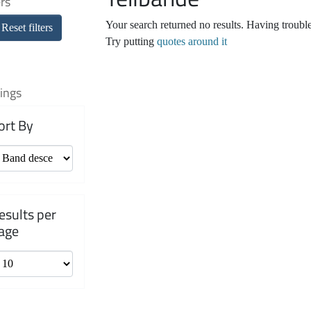
ers
Your search returned no results. Having troubl
Reset filters
Try putting
quotes around it
ings
ort By
esults per
age