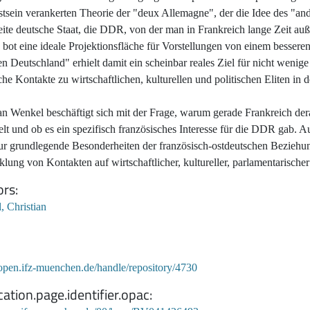
sein verankerten Theorie der "deux Allemagne", der die Idee des "and
ite deutsche Staat, die DDR, von der man in Frankreich lange Zeit auß
 bot eine ideale Projektionsfläche für Vorstellungen von einem besse
n Deutschland" erhielt damit ein scheinbar reales Ziel für nicht wenig
che Kontakte zu wirtschaftlichen, kulturellen und politischen Eliten in
ian Wenkel beschäftigt sich mit der Frage, warum gerade Frankreich d
elt und ob es ein spezifisch französisches Interesse für die DDR gab. Auf
nur grundlegende Besonderheiten der französisch-ostdeutschen Beziehu
lung von Kontakten auf wirtschaftlicher, kultureller, parlamentarischer
ors
, Christian
/open.ifz-muenchen.de/handle/repository/4730
cation.page.identifier.opac