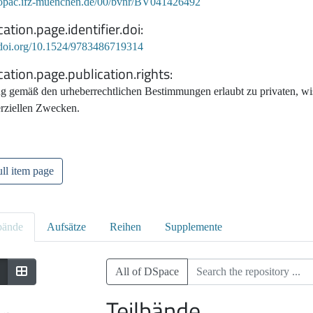
//opac.ifz-muenchen.de/00/bvnr/BV041426492
cation.page.identifier.doi
//doi.org/10.1524/9783486719314
cation.page.publication.rights
g gemäß den urheberrechtlichen Bestimmungen erlaubt zu privaten, wis
ziellen Zwecken.
ll item page
bände
Aufsätze
Reihen
Supplemente
All of DSpace
Teilbände