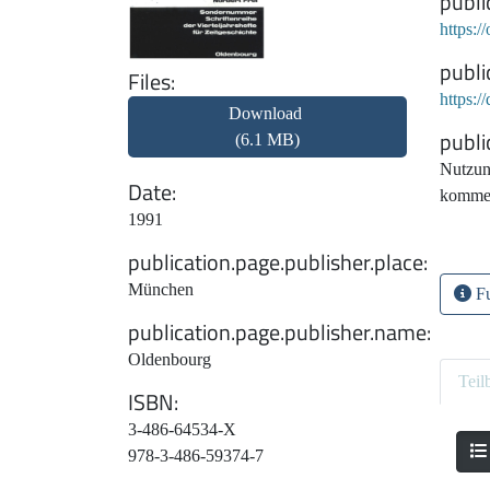
publi
https:
publi
Files
https:
Download
publi
(6.1 MB)
Nutzun
Date
kommer
1991
publication.page.publisher.place
München
Fu
publication.page.publisher.name
Oldenbourg
Teil
ISBN
3-486-64534-X
978-3-486-59374-7