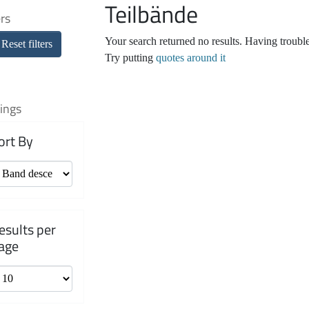
Teilbände
ers
Your search returned no results. Having troubl
Reset filters
Try putting
quotes around it
ings
ort By
esults per
age