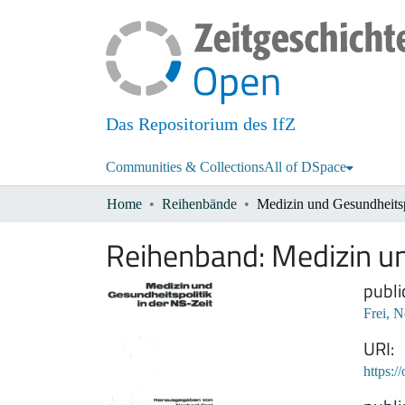
Das Repositorium des IfZ
Communities & Collections
All of DSpace
Home
Reihenbände
Reihenband:
Medizin un
publi
Frei, N
URI
https:/