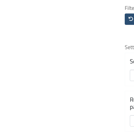
Filt
Sett
S
R
p