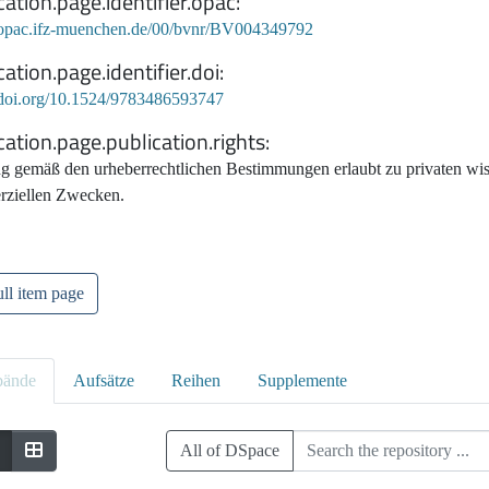
cation.page.identifier.opac
//opac.ifz-muenchen.de/00/bvnr/BV004349792
cation.page.identifier.doi
//doi.org/10.1524/9783486593747
cation.page.publication.rights
g gemäß den urheberrechtlichen Bestimmungen erlaubt zu privaten wiss
ziellen Zwecken.
ll item page
bände
Aufsätze
Reihen
Supplemente
All of DSpace