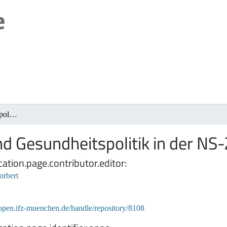
Medizin und Gesundheitspolitik in der NS-Zeit
d Gesundheitspolitik in der NS-
cation.page.contributor.editor
orbert
/open.ifz-muenchen.de/handle/repository/8108