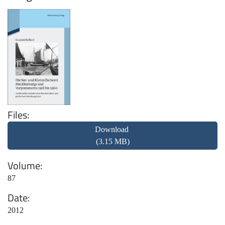
Files
Download
(3.15 MB)
Volume
87
Date
2012