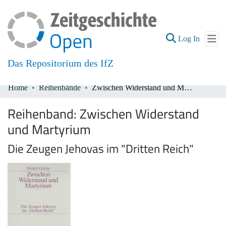
(current
Log In
Das Repositorium des IfZ
Home
Reihenbände
Zwischen Widerstand und Martyrium
Communities & Collections
Reihenband:
Zwischen Widerstand
All of DSpace
und Martyrium
Die Zeugen Jehovas im "Dritten Reich"