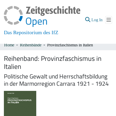
(current
Log In
Das Repositorium des IfZ
Home
Reihenbände
Provinzfaschismus in Italien
Communities & Collections
Reihenband:
Provinzfaschismus in
All of DSpace
Italien
Politische Gewalt und Herrschaftsbildung
in der Marmorregion Carrara 1921 - 1924