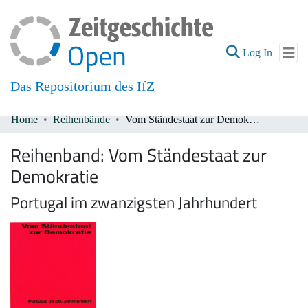
(current
Log In
Das Repositorium des IfZ
Home
Reihenbände
Vom Ständestaat zur Demokratie
Communities & Collections
Reihenband:
Vom Ständestaat zur
All of DSpace
Demokratie
Portugal im zwanzigsten Jahrhundert