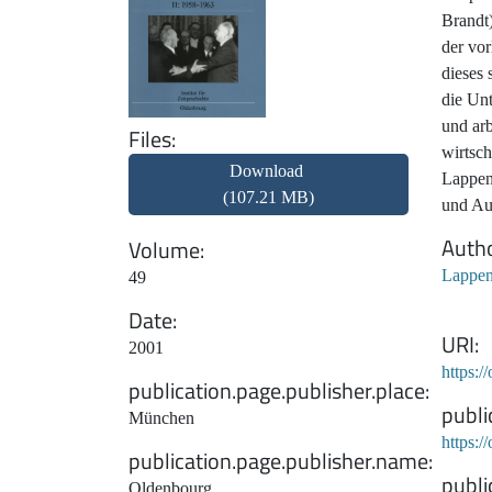
Brandt
der vor
dieses 
die Unt
und ar
Files
wirtsch
Download
Lappenk
(107.21 MB)
und Au
Auth
Volume
Lappen
49
Date
URI
2001
https:/
publication.page.publisher.place
publi
München
https:
publication.page.publisher.name
publi
Oldenbourg