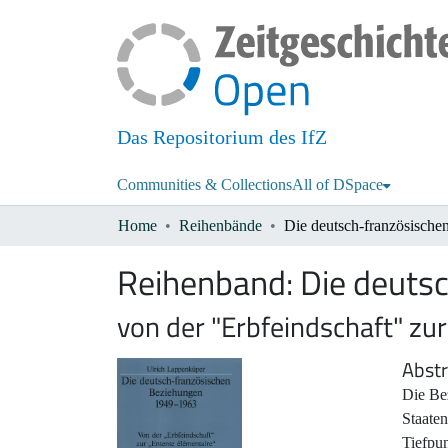
Das Repositorium des IfZ
Communities & Collections
All of DSpace
Home
Reihenbände
Reihenband:
Die deuts
von der "Erbfeindschaft" zu
Abstr
Die Be
Staaten
Tiefpun