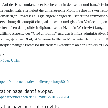
). Auf der Basis umfassender Recherchen in deutschen und französisc
liegenden Literatur liefert die umfangreiche Monographie in zwei Teil
schwierigen Prozesses aus gleichgewichtiger deutscher und französische
ersuchung die europäischen, atlantischen und globalen Verflechtungen
beitet neben dem politisch-diplomatischen Handeln Wechselwirkungen 
aftliche Aspekte der "Großen Politik" und den Einfluß administrativer 
üper, geboren 1959, ist Wissenschaftlicher Mitarbeiter der Otto-von-B
ßerplanmäßiger Professor für Neuere Geschichte an der Universität Bo
ors
küper, Ulrich
/open.ifz-muenchen.de/handle/repository/8016
cation.page.identifier.opac
//opac.ifz-muenchen.de/00/bvnr/BV013604764
cation.page.publication.rights