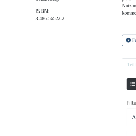
Nutzun
ISBN
kommer
3-486-56522-2
Fu
Teil
Filt
A