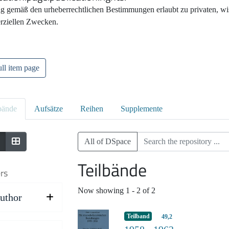
g gemäß den urheberrechtlichen Bestimmungen erlaubt zu privaten, wis
ziellen Zwecken.
ll item page
bände
Aufsätze
Reihen
Supplemente
All of DSpace
Teilbände
ers
Now showing
1 - 2 of 2
uthor
Teilband
49,2