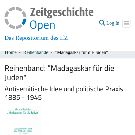
(current
Log In
Das Repositorium des IfZ
Home
Reihenbände
"Madagaskar für die Juden"
Communities & Collections
Reihenband:
"Madagaskar für die
All of DSpace
Juden"
Antisemitische Idee und politische Praxis
1885 - 1945