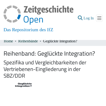
(current
Log In
Das Repositorium des IfZ
Home
Reihenbände
Geglückte Integration?
Communities & Collections
Reihenband:
Geglückte Integration?
All of DSpace
Spezifika und Vergleichbarkeiten der
Vertriebenen-Eingliederung in der
SBZ/DDR