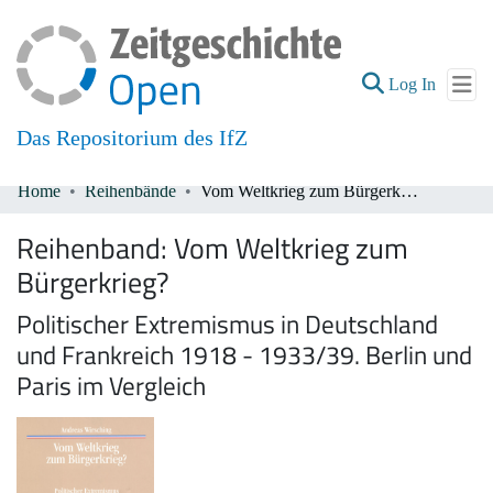
(current
Log In
Das Repositorium des IfZ
Home
Reihenbände
Vom Weltkrieg zum Bürgerkrieg?
Communities & Collections
Reihenband:
Vom Weltkrieg zum
All of DSpace
Bürgerkrieg?
Politischer Extremismus in Deutschland
und Frankreich 1918 - 1933/39. Berlin und
Paris im Vergleich