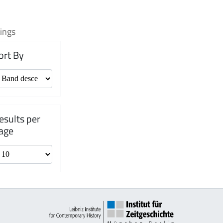
ings
ort By
esults per
age