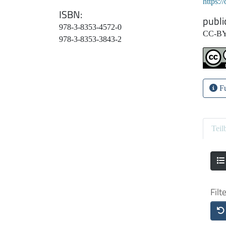
https:
ISBN
publi
978-3-8353-4572-0
CC-BY
978-3-8353-3843-2
Fu
Teil
Filt