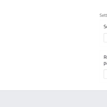
Sett
S
R
p