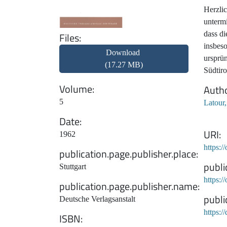
Herzlic
untermi
dass di
Files
insbeso
Download
ursprün
(17.27 MB)
Südtiro
Volume
Auth
5
Latour
Date
URI
1962
https:/
publication.page.publisher.place
publi
Stuttgart
https:
publication.page.publisher.name
publi
Deutsche Verlagsanstalt
https:
ISBN