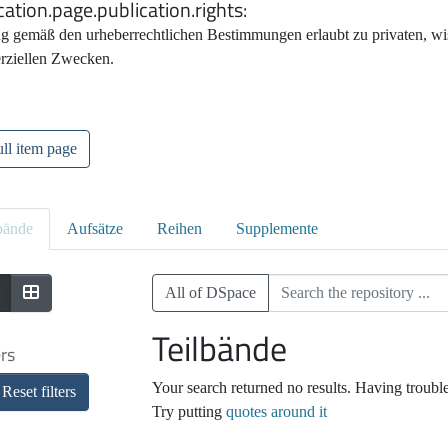
cation.page.publication.rights
g gemäß den urheberrechtlichen Bestimmungen erlaubt zu privaten, wis
ziellen Zwecken.
ll item page
bände
Aufsätze
Reihen
Supplemente
All of DSpace
Teilbände
ers
Your search returned no results. Having troubl
Reset filters
Try putting
quotes around it