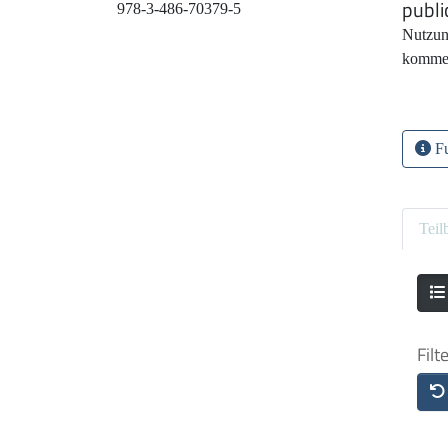
publi
978-3-486-70379-5
Nutzun
kommer
Fu
Teil
Filt