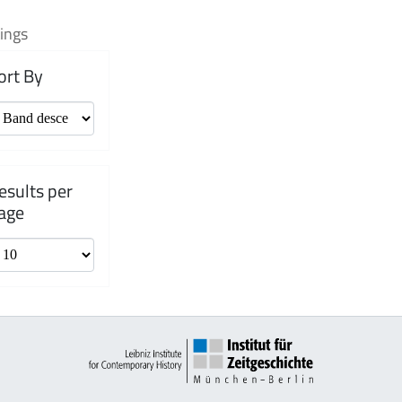
ings
ort By
esults per
age