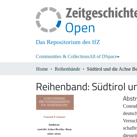
Das Repositorium des IfZ
Communities & Collections
All of DSpace
Home
Reihenbände
Reihenband:
Südtirol 
Abstr
Conrad 
deutsc
Versuc
schaffe
diessei