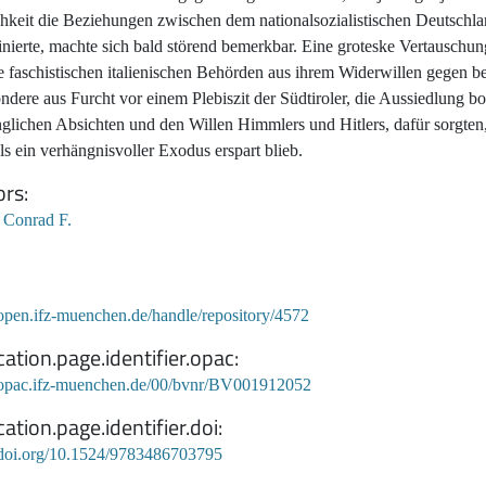
hkeit die Beziehungen zwischen dem nationalsozialistischen Deutschlan
nierte, machte sich bald störend bemerkbar. Eine groteske Vertauschung
e faschistischen italienischen Behörden aus ihrem Widerwillen gegen b
ndere aus Furcht vor einem Plebiszit der Südtiroler, die Aussiedlung bo
glichen Absichten und den Willen Himmlers und Hitlers, dafür sorgten
ls ein verhängnisvoller Exodus erspart blieb.
ors
, Conrad F.
/open.ifz-muenchen.de/handle/repository/4572
cation.page.identifier.opac
//opac.ifz-muenchen.de/00/bvnr/BV001912052
cation.page.identifier.doi
//doi.org/10.1524/9783486703795