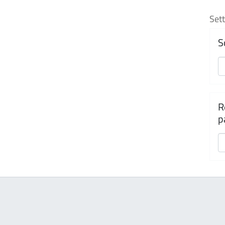
Sett
S
R
p