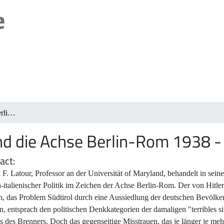
Südtirol und die Achse Berlin-Rom 1938 - 1945
und die Achse Berlin-Rom 1938 
act
F. Latour, Professor an der Universität of Maryland, behandelt in seine
h-italienischer Politik im Zeichen der Achse Berlin-Rom. Der von Hit
h, das Problem Südtirol durch eine Aussiedlung der deutschen Bevölk
n, entsprach den politischen Denkkategorien der damaligen "terribles si
ts des Brenners. Doch das gegenseitige Misstrauen, das je länger je meh