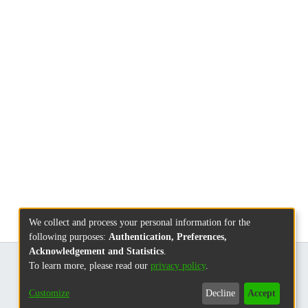
We collect and process your personal information for the
following purposes:
Authentication, Preferences,
Acknowledgement and Statistics
.
To learn more, please read our
privacy policy
.
Customize
Decline
Accept