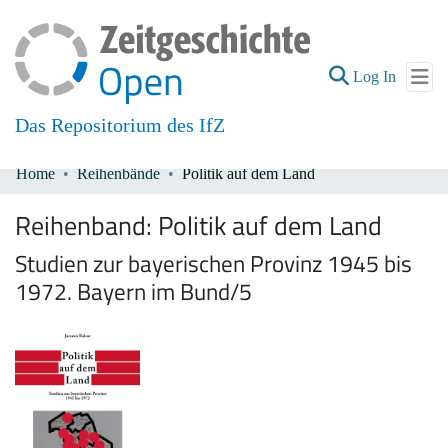
(current
Log In
Das Repositorium des IfZ
Home
Reihenbände
Politik auf dem Land
Communities & Collections
Reihenband:
Politik auf dem Land
All of DSpace
Studien zur bayerischen Provinz 1945 bis
1972. Bayern im Bund/5