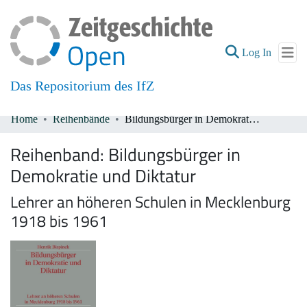
(current
Log In
Das Repositorium des IfZ
Home
Reihenbände
Bildungsbürger in Demokratie und Diktatur
Communities & Collections
Reihenband:
Bildungsbürger in
All of DSpace
Demokratie und Diktatur
Lehrer an höheren Schulen in Mecklenburg
1918 bis 1961